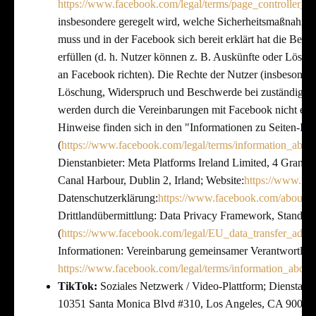
https://www.facebook.com/legal/terms/page_controller_
insbesondere geregelt wird, welche Sicherheitsmaßnahm
muss und in der Facebook sich bereit erklärt hat die Betro
erfüllen (d. h. Nutzer können z. B. Auskünfte oder Lösch
an Facebook richten). Die Rechte der Nutzer (insbesonde
Löschung, Widerspruch und Beschwerde bei zuständiger 
werden durch die Vereinbarungen mit Facebook nicht ein
Hinweise finden sich in den "Informationen zu Seiten-Ins
(
https://www.facebook.com/legal/terms/information_abou
Dienstanbieter: Meta Platforms Ireland Limited, 4 Grand
Canal Harbour, Dublin 2, Irland; Website:
https://www.fa
Datenschutzerklärung:
https://www.facebook.com/about/p
Drittlandübermittlung: Data Privacy Framework, Standard
(
https://www.facebook.com/legal/EU_data_transfer_add
Informationen: Vereinbarung gemeinsamer Verantwortlich
https://www.facebook.com/legal/terms/information_about
TikTok:
Soziales Netzwerk / Video-Plattform; Dienstanbie
10351 Santa Monica Blvd #310, Los Angeles, CA 90025