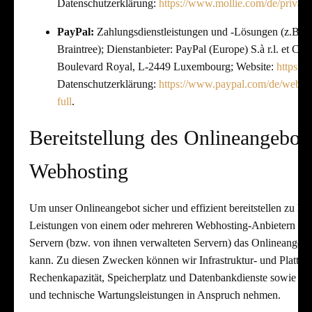
Datenschutzerklärung:
https://www.mollie.com/de/privac
PayPal:
Zahlungsdienstleistungen und -Lösungen (z.B. P
Braintree); Dienstanbieter: PayPal (Europe) S.à r.l. et Cie
Boulevard Royal, L-2449 Luxembourg; Website:
https:/
Datenschutzerklärung:
https://www.paypal.com/de/webap
full
.
Bereitstellung des Onlineangebot
Webhosting
Um unser Onlineangebot sicher und effizient bereitstellen zu k
Leistungen von einem oder mehreren Webhosting-Anbietern in 
Servern (bzw. von ihnen verwalteten Servern) das Onlineangeb
kann. Zu diesen Zwecken können wir Infrastruktur- und Plattfor
Rechenkapazität, Speicherplatz und Datenbankdienste sowie Sic
und technische Wartungsleistungen in Anspruch nehmen.