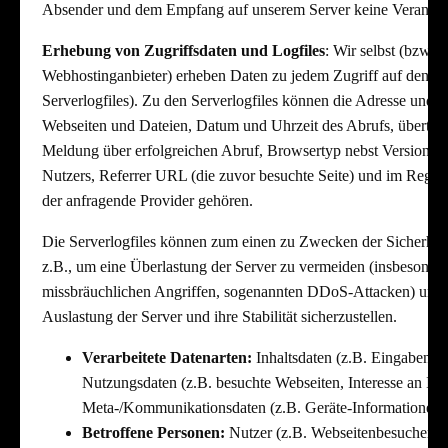
Absender und dem Empfang auf unserem Server keine Verantw
Erhebung von Zugriffsdaten und Logfiles
: Wir selbst (bzw. u
Webhostinganbieter) erheben Daten zu jedem Zugriff auf den S
Serverlogfiles). Zu den Serverlogfiles können die Adresse und
Webseiten und Dateien, Datum und Uhrzeit des Abrufs, übertr
Meldung über erfolgreichen Abruf, Browsertyp nebst Version, d
Nutzers, Referrer URL (die zuvor besuchte Seite) und im Regel
der anfragende Provider gehören.
Die Serverlogfiles können zum einen zu Zwecken der Sicherheit
z.B., um eine Überlastung der Server zu vermeiden (insbesonder
missbräuchlichen Angriffen, sogenannten DDoS-Attacken) und
Auslastung der Server und ihre Stabilität sicherzustellen.
Verarbeitete Datenarten:
Inhaltsdaten (z.B. Eingaben i
Nutzungsdaten (z.B. besuchte Webseiten, Interesse an Inha
Meta-/Kommunikationsdaten (z.B. Geräte-Informationen,
Betroffene Personen:
Nutzer (z.B. Webseitenbesucher, 